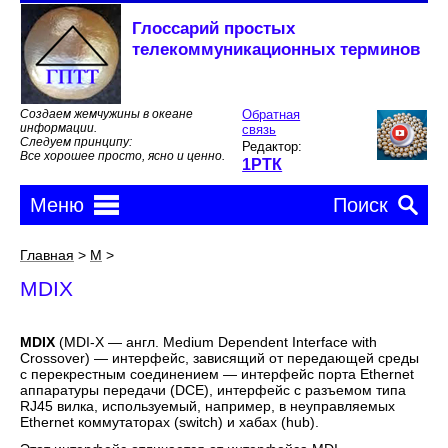
Глоссарий простых
телекоммуникационных терминов
Создаем жемчужины в океане
Обратная
информации.
связь
Следуем принципу:
Редактор:
Все хорошее просто, ясно и ценно.
1РТК
Меню
Поиск
MDIX
MDIX
Главная
>
M
>
MDIX
MDIX
(MDI-X — англ. Medium Dependent Interface with
Crossover) — интерфейс, зависящий от передающей среды
с перекрестным соединением — интерфейс порта Ethernet
аппаратуры передачи (DCE), интерфейс с разъемом типа
RJ45 вилка, используемый, например, в неуправляемых
Ethernet коммутаторах (switch) и хабах (hub).