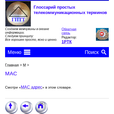
Глоссарий простых
телекоммуникационных терминов
Создаем жемчужины в океане
Обратная
информации.
связь
Следуем принципу:
Редактор:
Все хорошее просто, ясно и ценно.
1РТК
Меню
Поиск
MAC
MAC
Главная
>
M
>
MAC
MAC адрес
Смотри «
» в этом словаре.