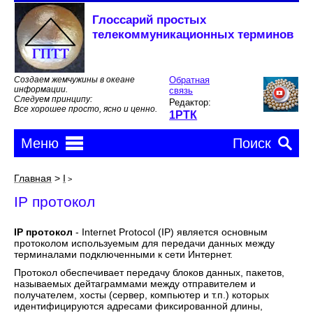
Глоссарий простых
телекоммуникационных терминов
Создаем жемчужины в океане
Обратная
информации.
связь
Следуем принципу:
Редактор:
Все хорошее просто, ясно и ценно.
1РТК
Меню
Поиск
IP протокол
IP протокол
Главная
>
I
>
IP протокол
IP протокол
- Internet Protocol (IP) является основным
протоколом используемым для передачи данных между
терминалами подключенными к сети Интернет.
Протокол обеспечивает передачу блоков данных, пакетов,
называемых дейтаграммами между отправителем и
получателем, хосты (сервер, компьютер и т.п.) которых
идентифицируются адресами фиксированной длины,