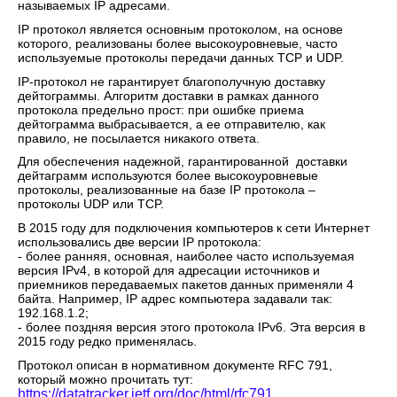
называемых IP адресами.
IP протокол является основным протоколом, на основе
которого, реализованы более высокоуровневые, часто
используемые протоколы передачи данных TCP и UDP.
IP-протокол не гарантирует благополучную доставку
дейтограммы. Алгоритм доставки в рамках данного
протокола предельно прост: при ошибке приема
дейтограмма выбрасывается, а ее отправителю, как
правило, не посылается никакого ответа.
Для обеспечения надежной, гарантированной доставки
дейтаграмм используются более высокоуровневые
протоколы, реализованные на базе IP протокола –
протоколы UDP или TCP.
В 2015 году для подключения компьютеров к сети Интернет
использовались две версии IP протокола:
- более ранняя, основная, наиболее часто используемая
версия IPv4, в которой для адресации источников и
приемников передаваемых пакетов данных применяли 4
байта. Например, IP адрес компьютера задавали так:
192.168.1.2;
- более поздняя версия этого протокола IPv6. Эта версия в
2015 году редко применялась.
Протокол описан в нормативном документе RFC 791,
который можно прочитать тут:
https://datatracker.ietf.org/doc/html/rfc791